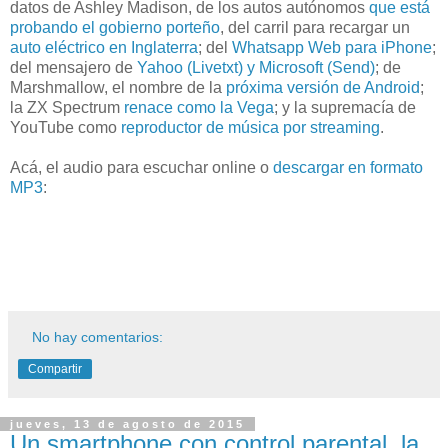
datos de Ashley Madison, de los autos autónomos
que está
probando el gobierno porteño
, del carril para recargar un
auto eléctrico en Inglaterra
; del
Whatsapp Web para iPhone
;
del mensajero de
Yahoo (Livetxt) y Microsoft (Send)
; de
Marshmallow, el nombre de la
próxima versión de Android
;
la ZX Spectrum
renace como la Vega
; y la supremacía de
YouTube como
reproductor de música por streaming
.
Acá, el audio para escuchar online o
descargar en formato
MP3
:
No hay comentarios:
Compartir
jueves, 13 de agosto de 2015
Un smartphone con control parental, la