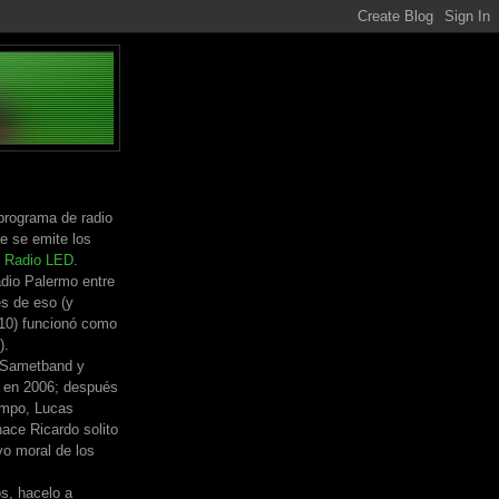
programa de radio
e se emite los
n
Radio LED
.
dio Palermo entre
s de eso (y
010) funcionó como
).
 Sametband y
 en 2006; después
empo, Lucas
ace Ricardo solito
yo moral de los
os, hacelo a