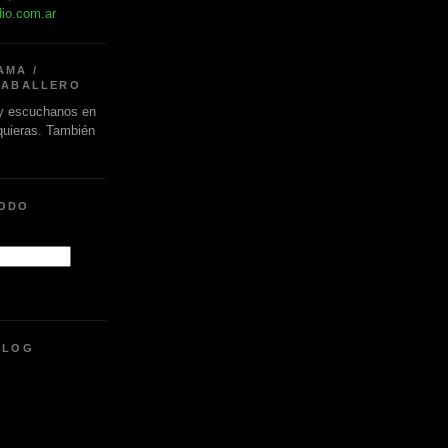
dio.com.ar
AMA /
CABALLERO
 escuchanos en
 quieras. También
.
MODO
BLOG