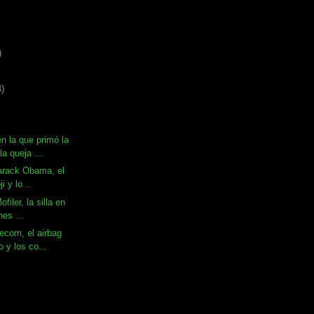
)
4)
 la que primó la
la queja ...
 Barack Obama, el
i y lo...
ofiler, la silla en
nes ...
ecom, el airbag
o y los co...