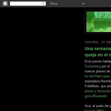
JUEVES, 27 DE
Una semana 
queja en el
Este jueves habla
Zuckerberg
por el 
nuevos planes de I
fin del Flash para
aspiradora Roomb
FoldiMate, que p
precio y fecha de 
gorra Bluetooth
.
Acá, el audio del
formato MP3
: