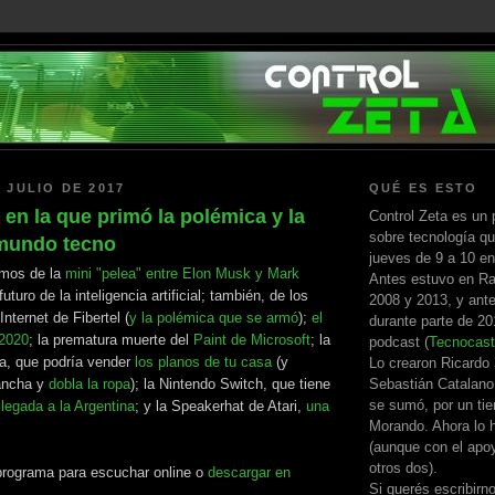
 JULIO DE 2017
QUÉ ES ESTO
en la que primó la polémica y la
Control Zeta es un 
sobre tecnología qu
 mundo tecno
jueves de 9 a 10 e
mos de la
mini "pelea" entre Elon Musk y Mark
Antes estuvo en Ra
futuro de la inteligencia artificial; también, de los
2008 y 2013, y ante
nternet de Fibertel (
y la polémica que se armó
);
el
durante parte de 2
 2020
; la prematura muerte del
Paint de Microsoft
; la
podcast (
Tecnocast
a, que podría vender
los planos de tu casa
(y
Lo crearon Ricardo
Sebastián Catalano
lancha y
dobla la ropa
); la Nintendo Switch, que tiene
se sumó, por un ti
llegada a la Argentina
; y la Speakerhat de Atari,
una
Morando. Ahora lo h
(aunque con el apo
otros dos).
 programa para escuchar online o
descargar en
Si querés escribirn