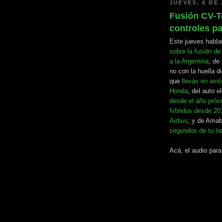
JUEVES, 6 DE 
Fusión CV-Te
controles p
Este jueves habla
sobre la fusión d
a la Argentina
; de
no con la huella di
que
llevás en avi
Honda
; del auto e
desde el año próx
híbridos desde 20
Airbus
; y de Amab
segundos de tu t
Acá, el audio par