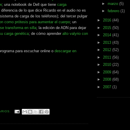
►
marzo
(5)
w
; una notebook de Dell que tiene
carga
 diferencia de lo que dice Ricardo en el audio no es
►
febrero
(1)
sistema de carga de los teléfonos); del tercer pulgar
►
2016
(44)
on como prótesis para aumentar el cuerpo
; un
►
2015
(50)
se transforma en silla
; la edición de ADN para dejar
su carga genética
; de cómo aprender
alto valyrio con
►
2014
(41)
►
2013
(43)
►
2012
(52)
 programa para escuchar online o
descargar en
►
2011
(56)
►
2010
(22)
►
2009
(64)
►
2008
(68)
►
2007
(1)
ARIOS: