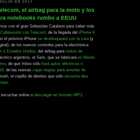
JULIO DE 2017
lecom, el airbag para la moto y los
ara notebooks rumbo a EEUU
mos con el gran Sebastián Catalano para saber más
e Cablevisión con Telecom
; de la llegada del
iPhone 6
 si el próximo iPhone
se desbloqueará con la cara
(y
gital); de los nuevos controles para la electrónica
ón a Estados Unidos
; del airbag para
motos de
léctrico argentino, el Sero, que se fabricará
en Morón
imo
; de que Volvo sólo
hará autos eléctricos o
19
; de las nuevas
cajas negras para aviones de
rush, el cepillo de dientes que sólo
necesita diez
iempo
.
a escuchar online o
descargar en formato MP3
.