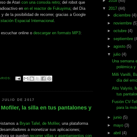
►
2018
(45)
reso de Atari
con una consola retro
; del robot que
▼
2017
(44)
radioactivo en
en el reactor de Fukuyima
; del Día
, y de la posibilidad de recorrer, gracias a Google
►
diciembre
(4)
Estación Espacial Internacional
.
►
noviembre
(5
►
octubre
(4)
a escuchar online o
descargar en formato MP3
:
►
septiembre
(
►
agosto
(5)
▼
julio
(4)
Una semana en
polémica y 
Milli Vanilli,
ARIOS:
día del emoj
Alto Valyrio, M
tus pantalo
 JULIO DE 2017
Fusión CV-Tel
 Mofiler, la silla en tus pantalones y
para la mot
►
junio
(5)
evistamos a
Bryan Tafel, de Mofiler
, una plataforma
►
mayo
(3)
desarrolladores a monetizar sus aplicaciones;
►
abril
(4)
ahora se pueden
recorrer villas y asentamientos con