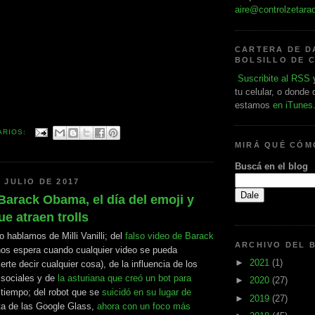
aire@controlzetara
CARTERA DE D
BOLSILLO DE 
Suscribite al RSS
y
tu celular, o donde
estamos
en iTunes
ARIOS:
MIRÁ QUÉ CÓ
Buscá en el blog
 JULIO DE 2017
, Barack Obama, el día del emoji y
ue atraen trolls
o hablamos de Milli Vanilli; del
falso video de Barack
ARCHIVO DEL 
nos espera cuando cualquier video se pueda
►
2021
(1)
erte decir cualquier cosa), de la influencia de los
s sociales y de
la asturiana que creó un bot para
►
2020
(27)
 tiempo; del robot que se
suicidó en su lugar de
►
2019
(27)
lta de las Google Glass,
ahora con un foco más