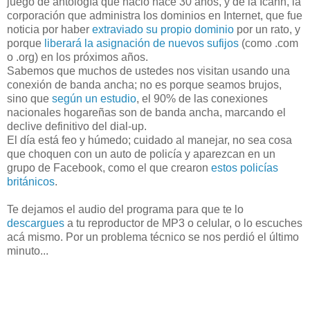
juego de antología que nació hace 30 años, y de la Icann, la
corporación que administra los dominios en Internet, que fue
noticia por haber
extraviado su propio dominio
por un rato, y
porque
liberará la asignación de nuevos sufijos
(como .com
o .org) en los próximos años.
Sabemos que muchos de ustedes nos visitan usando una
conexión de banda ancha; no es porque seamos brujos,
sino que
según un estudio
, el 90% de las conexiones
nacionales hogareñas son de banda ancha, marcando el
declive definitivo del dial-up.
El día está feo y húmedo; cuidado al manejar, no sea cosa
que choquen con un auto de policía y aparezcan en un
grupo de Facebook, como el que crearon
estos policías
británicos
.
Te dejamos el audio del programa para que te lo
descargues
a tu reproductor de MP3 o celular, o lo escuches
acá mismo. Por un problema técnico se nos perdió el último
minuto...