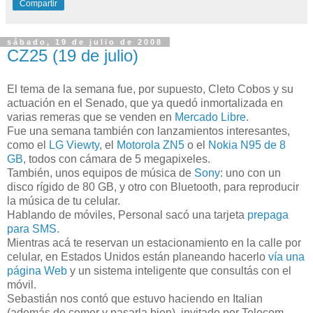
Compartir
sábado, 19 de julio de 2008
CZ25 (19 de julio)
El tema de la semana fue, por supuesto, Cleto Cobos y su
actuación en el Senado, que ya quedó inmortalizada en
varias remeras que se venden en
Mercado Libre
.
Fue una semana también con lanzamientos interesantes,
como el
LG Viewty
, el
Motorola ZN5
o el
Nokia N95 de 8
GB
, todos con cámara de 5 megapixeles.
También, unos equipos de música de
Sony
: uno con un
disco rígido de 80 GB, y otro con Bluetooth, para reproducir
la música de tu celular.
Hablando de móviles, Personal sacó una tarjeta
prepaga
para SMS
.
Mientras acá te reservan un estacionamiento en la calle por
celular, en Estados Unidos están planeando hacerlo
vía una
página Web
y un sistema inteligente que consultás con el
móvil.
Sebastián nos contó que estuvo haciendo en Italian
(además de comer y pasarla bien), invitado por Telecom