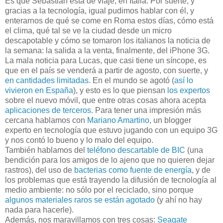
Es que Sebastián está de viaje, en Italia. Por suerte, y
gracias a la tecnología, igual pudimos hablar con él, y
enterarnos de qué se come en Roma estos días, cómo está
el clima, qué tal se ve la ciudad desde un micro
descapotable y cómo se tomaron los italianos la noticia de
la semana: la salida a la venta, finalmente, del iPhone 3G.
La mala noticia para Lucas, que casi tiene un síncope, es
que en el país se venderá a partir de agosto, con suerte, y
en cantidades limitadas
. En el mundo se agotó (
así lo
vivieron en España
), y esto es lo que piensan
los expertos
sobre el nuevo móvil, que entre otras cosas ahora acepta
aplicaciones de terceros
. Para tener una impresión más
cercana hablamos con
Mariano Amartino
, un blogger
experto en tecnología que estuvo jugando con un equipo 3G
y nos contó lo bueno y lo malo del equipo.
También hablamos del
teléfono descartable de BIC
(una
bendición para los amigos de lo ajeno que no quieren dejar
rastros), del uso de
bacterias como fuente de energía
, y de
los problemas que está trayendo la difusión de tecnología al
medio ambiente: no sólo por el reciclado, sino porque
algunos materiales raros se están agotado
(y ahí no hay
nada para hacerle).
Además, nos maravillamos con tres cosas:
Seagate