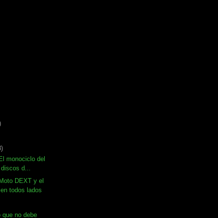
)
8)
l monociclo del
 discos d...
Moto DEXT y el
en todos lados
go que no debe