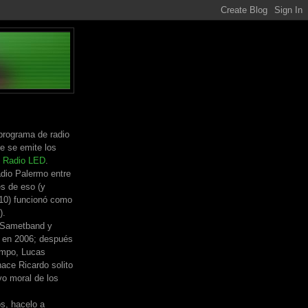
programa de radio
e se emite los
n
Radio LED
.
dio Palermo entre
s de eso (y
010) funcionó como
).
 Sametband y
 en 2006; después
empo, Lucas
ace Ricardo solito
yo moral de los
os, hacelo a