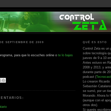
DE SEPTIEMBRE DE 2009
QUÉ ES ESTO
Control Zeta es un 
sobre tecnología qu
 programa, para que lo escuches online o
te lo bajes
jueves de 9 a 10 e
Antes estuvo en Ra
2008 y 2013, y ante
durante parte de 2
podcast (
Tecnocast
Lo crearon Ricardo
Sebastián Catalano
se sumó, por un ti
Morando. Ahora lo h
MENTARIOS:
(aunque con el apo
otros dos).
tario
Si querés escribirn