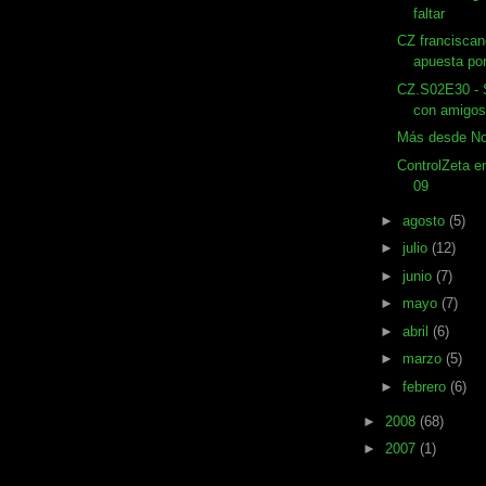
faltar
CZ franciscan
apuesta po
CZ.S02E30 - S
con amigos
Más desde No
ControlZeta e
09
►
agosto
(5)
►
julio
(12)
►
junio
(7)
►
mayo
(7)
►
abril
(6)
►
marzo
(5)
►
febrero
(6)
►
2008
(68)
►
2007
(1)