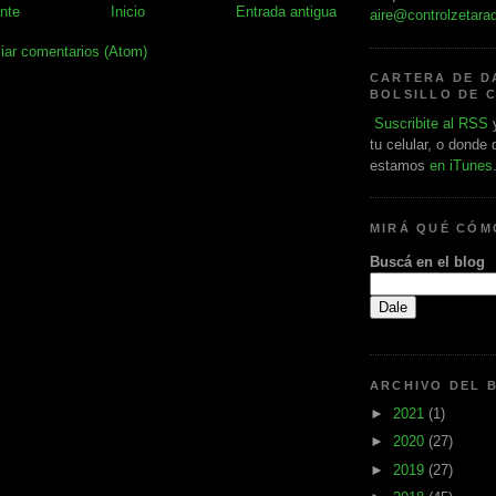
nte
Inicio
Entrada antigua
aire@controlzetara
iar comentarios (Atom)
CARTERA DE D
BOLSILLO DE 
Suscribite al RSS
y
tu celular, o donde
estamos
en iTunes
MIRÁ QUÉ CÓ
Buscá en el blog
ARCHIVO DEL 
►
2021
(1)
►
2020
(27)
►
2019
(27)