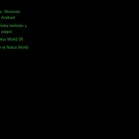
o: Motorola
r Android
eba berlinés y
 pagos
kia World 09
n el Nokia World