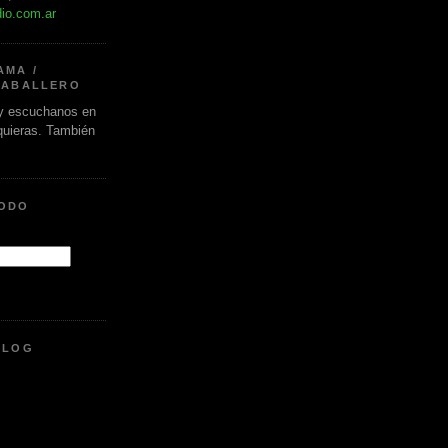
dio.com.ar
AMA /
CABALLERO
 escuchanos en
 quieras. También
.
MODO
BLOG