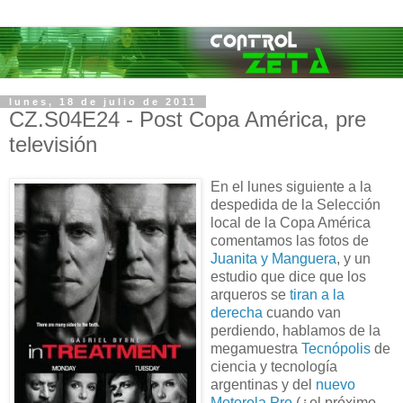
lunes, 18 de julio de 2011
CZ.S04E24 - Post Copa América, pre
televisión
En el lunes siguiente a la
despedida de la Selección
local de la Copa América
comentamos las fotos de
Juanita y Manguera
, y un
estudio que dice que los
arqueros se
tiran a la
derecha
cuando van
perdiendo, hablamos de la
megamuestra
Tecnópolis
de
ciencia y tecnología
argentinas y del
nuevo
Motorola Pro
(¿el próximo