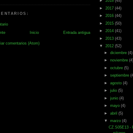
►
2018
(45)
►
2017
(44)
MENTARIOS:
►
2016
(44)
►
2015
(50)
tario
►
2014
(41)
nte
Inicio
Entrada antigua
►
2013
(43)
iar comentarios (Atom)
▼
2012
(52)
►
diciembre
(4)
►
noviembre
(4
►
octubre
(5)
►
septiembre
(
►
agosto
(4)
►
julio
(5)
►
junio
(4)
►
mayo
(4)
►
abril
(5)
▼
marzo
(4)
CZ.S05E13 - 
pájaros