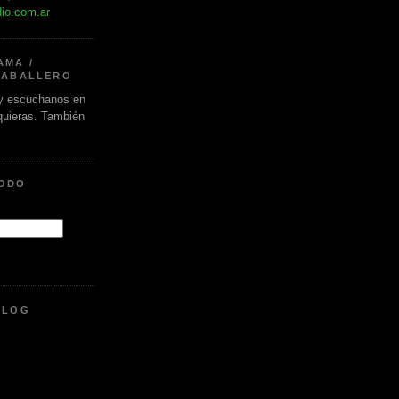
dio.com.ar
AMA /
CABALLERO
 escuchanos en
 quieras. También
.
MODO
BLOG