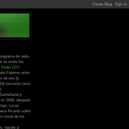
programa de radio
e se emite los
n
Radio LED
.
dio Palermo entre
s de eso (y
010) funcionó como
).
 Sametband y
 en 2006; después
empo, Lucas
ace Ricardo solito
yo moral de los
os, hacelo a