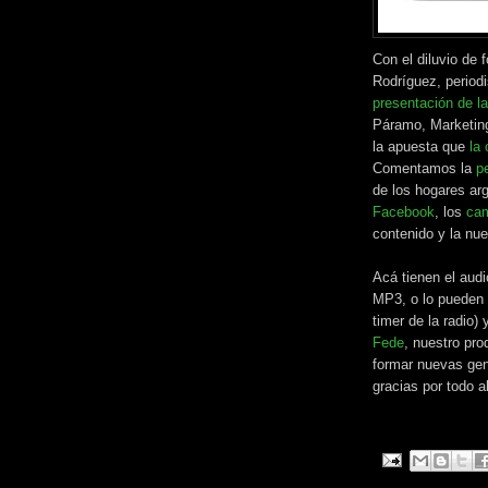
Con el diluvio de
Rodríguez, period
presentación de l
Páramo, Marketin
la apuesta que
la
Comentamos la
p
de los hogares ar
Facebook
, los
cam
contenido y la nu
Acá tienen el aud
MP3, o lo pueden e
timer de la radio
Fede
, nuestro pro
formar nuevas gen
gracias por todo a