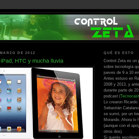
 MARZO DE 2012
QUÉ ES ESTO
iPad, HTC y mucha lluvia
Control Zeta es un 
sobre tecnología qu
jueves de 9 a 10 e
Antes estuvo en Ra
2008 y 2013, y ante
durante parte de 2
podcast (
Tecnocast
Lo crearon Ricardo
Sebastián Catalano
se sumó, por un ti
Morando. Ahora lo h
(aunque con el apo
otros dos).
Si querés escribirn