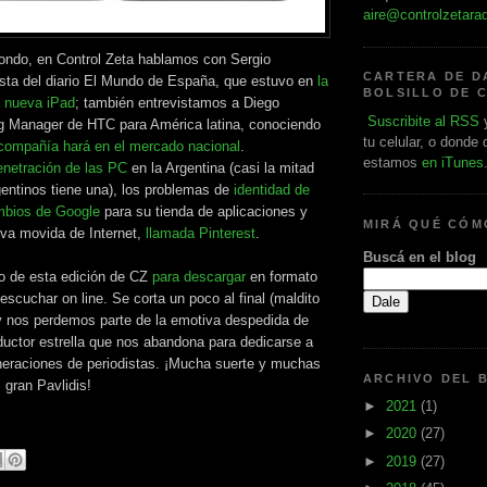
aire@controlzetara
 fondo, en Control Zeta hablamos con Sergio
CARTERA DE D
ista del diario El Mundo de España, que estuvo en
la
BOLSILLO DE 
a nueva iPad
; también entrevistamos a Diego
Suscribite al RSS
y
g Manager de HTC para América latina, conociendo
tu celular, o donde
 compañía hará en el mercado nacional
.
estamos
en iTunes
enetración de las PC
en la Argentina (casi la mitad
gentinos tiene una), los problemas de
identidad de
bios de Google
para su tienda de aplicaciones y
MIRÁ QUÉ CÓ
eva movida de Internet,
llamada Pinterest
.
Buscá en el blog
io de esta edición de CZ
para descargar
en formato
scuchar on line. Se corta un poco al final (maldito
) y nos perdemos parte de la emotiva despedida de
ductor estrella que nos abandona para dedicarse a
eraciones de periodistas. ¡Mucha suerte y muchas
ARCHIVO DEL 
l gran Pavlidis!
►
2021
(1)
►
2020
(27)
►
2019
(27)