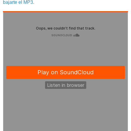
bajarte el MP3
.