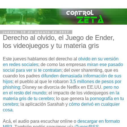
jueves, 10 de agosto de 2017
Derecho al olvido, el Juego de Ender,
los videojuegos y tu materia gris
Este jueves hablamos del derecho al
olvido en su versión
en redes sociales
; de como las empresas
miran ese pasado
social para ver si te contratan
; del over sharenting, que es
cuando los padres
difunden demasiada información de sus
hijos
; el pueblo al que le robaron
3,5 millones de pesos por
phishing
; Disney se divorcia de Netflix en EE.UU.
pero no
en el resto del mundo
; el impacto de los videojuegos
en la
materia gris de tu cerebro
; lo que genera la
pornografía en tu
cerebro
; la aplicación Sarahah y
cómo derivó en cualquier
cosa
.
Acá, el audio para escuchar online o
descargar en formato
MP3
. También podés seguirnos vía
iTunes
/
RSS
.