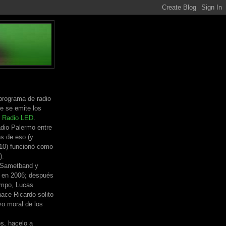
programa de radio
e se emite los
n
Radio LED
.
dio Palermo entre
s de eso (y
010) funcionó como
).
 Sametband y
 en 2006; después
empo, Lucas
ace Ricardo solito
yo moral de los
os, hacelo a