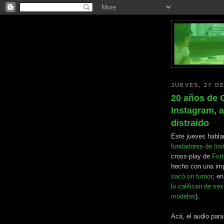
JUEVES, 27 D
20 años de 
Instagram, 
distraido
Este jueves habl
fundadores de In
cross-play de
Fort
hecho con una im
sacó un tumor
; e
lo califican de sex
modelos
).
Acá, el audio par