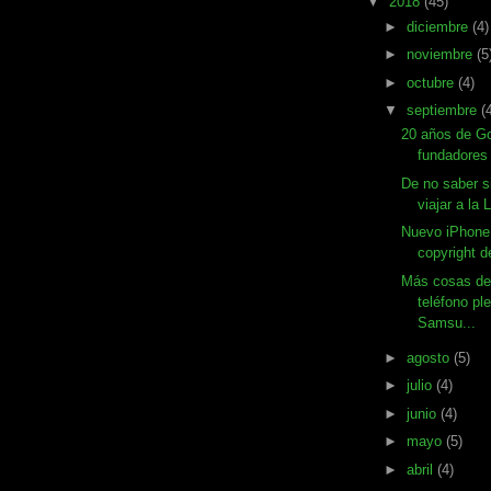
▼
2018
(45)
►
diciembre
(4)
►
noviembre
(5
►
octubre
(4)
▼
septiembre
(
20 años de Go
fundadores 
De no saber s
viajar a la 
Nuevo iPhone,
copyright d
Más cosas de 
teléfono pl
Samsu...
►
agosto
(5)
►
julio
(4)
►
junio
(4)
►
mayo
(5)
►
abril
(4)