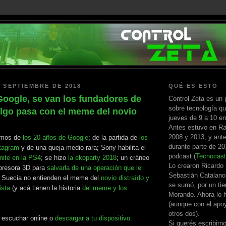
E SEPTIEMBRE DE 2018
QUÉ ES ESTO
Google, se van los fundadores de
Control Zeta es un 
sobre tecnología qu
algo pasa con el meme del novio
jueves de 9 a 10 e
Antes estuvo en Ra
2008 y 2013, y ante
amos de
los 20 años de Google
; de la partida de
los
durante parte de 2
stagram
y de una queja medio rara; Sony habilita el
podcast (
Tecnocast
nite en la PS4
; se hizo
la ekoparty 2018
; un cráneo
Lo crearon Ricardo
presora 3D para
salvarla de una operación que le
Sebastián Catalano
n Suecia no entienden el meme del
novio distraído y
se sumó, por un ti
ista
(y acá tienen la historia
del meme y los
Morando. Ahora lo h
(aunque con el apo
otros dos).
a escuchar online o
descargar a tu dispositivo
.
Si querés escribirn