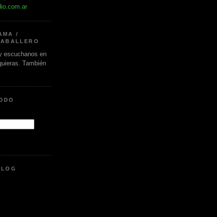
dio.com.ar
AMA /
CABALLERO
 escuchanos en
 quieras. También
.
MODO
BLOG