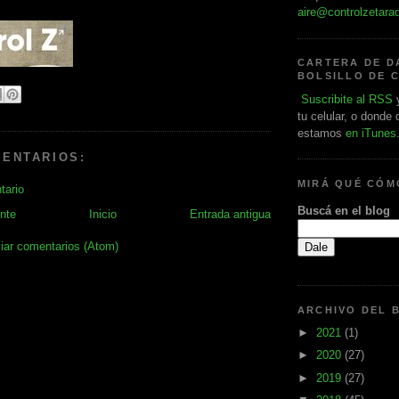
aire@controlzetara
CARTERA DE D
BOLSILLO DE 
Suscribite al RSS
y
tu celular, o donde
estamos
en iTunes
MENTARIOS:
MIRÁ QUÉ CÓ
tario
Buscá en el blog
nte
Inicio
Entrada antigua
iar comentarios (Atom)
ARCHIVO DEL 
►
2021
(1)
►
2020
(27)
►
2019
(27)