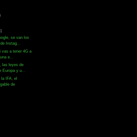
)
4)
ogle, se van los
de Instag...
i vas a tener 4G a
Luna e...
 las leyes de
e Europa y u...
la IFA, el
egable de