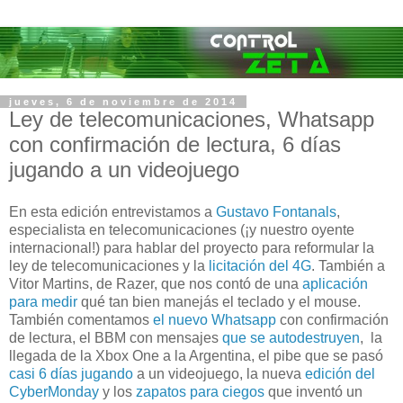
jueves, 6 de noviembre de 2014
Ley de telecomunicaciones, Whatsapp
con confirmación de lectura, 6 días
jugando a un videojuego
En esta edición entrevistamos a
Gustavo Fontanals
,
especialista en telecomunicaciones (¡y nuestro oyente
internacional!) para hablar del proyecto para reformular la
ley de telecomunicaciones y la
licitación del 4G
. También a
Vitor Martins, de Razer, que nos contó de una
aplicación
para medir
qué tan bien manejás el teclado y el mouse.
También comentamos
el nuevo Whatsapp
con confirmación
de lectura, el BBM con mensajes
que se autodestruyen
, la
llegada de la Xbox One a la Argentina, el pibe que se pasó
casi 6 días jugando
a un videojuego, la nueva
edición del
CyberMonday
y los
zapatos para ciegos
que inventó un