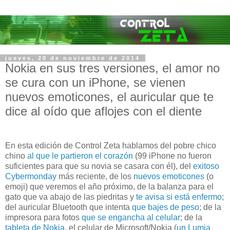
jueves, 20 de noviembre de 2014
Nokia en sus tres versiones, el amor no
se cura con un iPhone, se vienen
nuevos emoticones, el auricular que te
dice al oído que aflojes con el diente
En esta edición de Control Zeta hablamos del pobre chico
chino
al que le partieron el corazón
(99 iPhone no fueron
suficientes para que su novia se casara con él), del
exitoso
Cybermonday
más reciente, de los
nuevos emoticones
(o
emoji) que veremos el año próximo, de la balanza para el
gato que va abajo de las piedritas y
te avisa si está enfermo
;
del auricular Bluetooth que intenta
que bajes de peso
; de la
impresora para fotos
que se engancha al celular
; de la
tableta de Nokia
, el celular de Microsoft/Nokia (
un Lumia